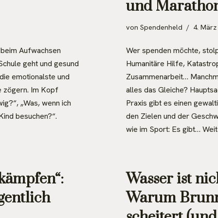
und Maratho
von
Spendenheld
4. März
t beim Aufwachsen
Wer spenden möchte, stolpe
 Schule geht und gesund
Humanitäre Hilfe, Katastro
 die emotionalste und
Zusammenarbeit… Manchmal 
e zögern. Im Kopf
alles das Gleiche? Hauptsac
wig?“, „Was, wenn ich
Praxis gibt es einen gewalt
 Kind besuchen?“.
den Zielen und der Geschwi
wie im Sport: Es gibt…
Weit
kämpfen“:
Wasser ist nic
gentlich
Warum Brunne
scheitert (und