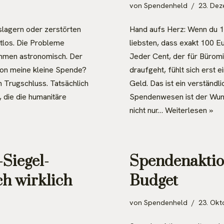
von
Spendenheld
23. De
gslagern oder zerstörten
Hand aufs Herz: Wenn du 
htlos. Die Probleme
liebsten, dass exakt 100 
ummen astronomisch. Der
Jeder Cent, der für Büromi
hon meine kleine Spende?
draufgeht, fühlt sich erst 
ein Trugschluss. Tatsächlich
Geld. Das ist ein verständ
 die die humanitäre
Spendenwesen ist der Wun
nicht nur…
Weiterlesen »
Siegel-
Spendenaktio
h wirklich
Budget
von
Spendenheld
23. Okt