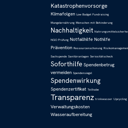
Katastrophenvorsorge
Klimafolgen
Low Budget Fundraising
Mangelernährung
Menschen mit Behinderung
Nachhaltigkeit
Nahrungsmittelsicherhe
Notfallhilfe
Nothilfe
NGO Prüfung
Prävention
Ressourcenschonung
Risikomanagemen
Sachspende
Sanitäranlagen
Seriositätscheck
Soforthilfe
Spendenbetrug
vermeiden
Spendensiegel
Spendenwirkung
Spendenzertifikat
Teilhabe
Transparenz
trinkwasser
Upcycling
Verwaltungskosten
Wasseraufbereitung