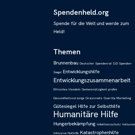
Spendenheld.org
Spende für die Welt und werde zum
Held!
Themen
Brunnenbau
Deutscher Spendenrat
DZI Spenden-
Entwicklungshilfe
Siegel
Entwicklungszusammenarbeit
Ethisches Handeln
Gemeinnützigkeit prüfen
Gesundheitsvorsorge
Grassroots
Guerilla Marketing
Gütesiegel
Hilfe zur Selbsthilfe
Humanitäre Hilfe
Hungerbekämpfung
Infektionsschutz
Inklusio
Katastrophenhilfe
Inklusive Nothilfe