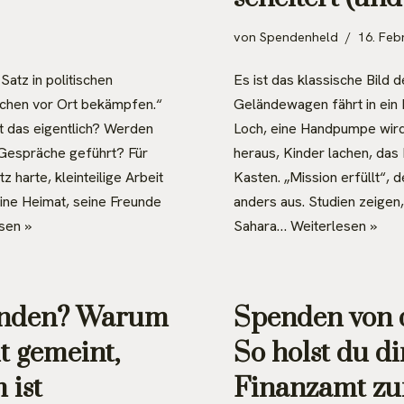
von
Spendenheld
16. Feb
Satz in politischen
Es ist das klassische Bild d
achen vor Ort bekämpfen.“
Geländewagen fährt in ein 
t das eigentlich? Werden
Loch, eine Handpumpe wird 
Gespräche geführt? Für
heraus, Kinder lachen, das 
 harte, kleinteilige Arbeit
Kasten. „Mission erfüllt“, d
eine Heimat, seine Freunde
anders aus. Studien zeigen,
sen »
Sahara…
Weiterlesen »
enden? Warum
Spenden von d
t gemeint,
So holst du d
 ist
Finanzamt zu