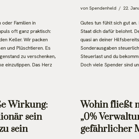
von
Spendenheld
22. Jan
 oder Familien in
Gutes tun fühlt sich gut an
puls oft ganz praktisch:
Staat dich dafür belohnt. D
den Keller. Wir packen
quasi an deiner Hilfsbereit
en und Plüschtieren. Es
Sonderausgaben steuerlich
Gegenstand zu verschenken,
Steuerlast und du bekomms
ke einzutippen. Das Herz
Doch viele Spender sind u
ße Wirkung:
Wohin fließt
ionär sein
„0% Verwaltun
zu sein
gefährlicher 