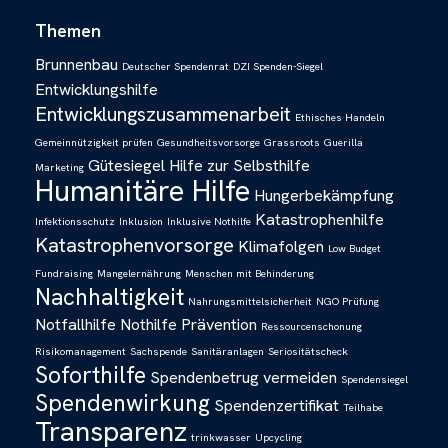
Themen
Brunnenbau
Deutscher Spendenrat
DZI Spenden-Siegel
Entwicklungshilfe
Entwicklungszusammenarbeit
Ethisches Handeln
Gemeinnützigkeit prüfen
Gesundheitsvorsorge
Grassroots
Guerilla
Gütesiegel
Hilfe zur Selbsthilfe
Marketing
Humanitäre Hilfe
Hungerbekämpfung
Katastrophenhilfe
Infektionsschutz
Inklusion
Inklusive Nothilfe
Katastrophenvorsorge
Klimafolgen
Low Budget
Fundraising
Mangelernährung
Menschen mit Behinderung
Nachhaltigkeit
Nahrungsmittelsicherheit
NGO Prüfung
Notfallhilfe
Nothilfe
Prävention
Ressourcenschonung
Risikomanagement
Sachspende
Sanitäranlagen
Seriositätscheck
Soforthilfe
Spendenbetrug vermeiden
Spendensiegel
Spendenwirkung
Spendenzertifikat
Teilhabe
Transparenz
trinkwasser
Upcycling