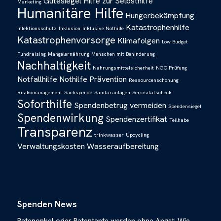
Gütesiegel
Hilfe zur Selbsthilfe
Marketing
Humanitäre Hilfe
Hungerbekämpfung
Katastrophenhilfe
Infektionsschutz
Inklusion
Inklusive Nothilfe
Katastrophenvorsorge
Klimafolgen
Low Budget
Fundraising
Mangelernährung
Menschen mit Behinderung
Nachhaltigkeit
Nahrungsmittelsicherheit
NGO Prüfung
Notfallhilfe
Nothilfe
Prävention
Ressourcenschonung
Risikomanagement
Sachspende
Sanitäranlagen
Seriositätscheck
Soforthilfe
Spendenbetrug vermeiden
Spendensiegel
Spendenwirkung
Spendenzertifikat
Teilhabe
Transparenz
trinkwasser
Upcycling
Verwaltungskosten
Wasseraufbereitung
Spenden News