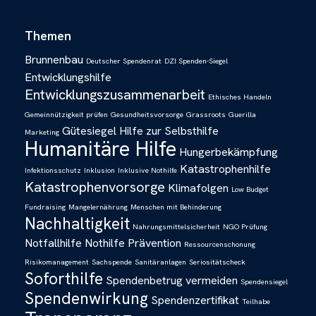
Themen
Brunnenbau
Deutscher Spendenrat
DZI Spenden-Siegel
Entwicklungshilfe
Entwicklungszusammenarbeit
Ethisches Handeln
Gemeinnützigkeit prüfen
Gesundheitsvorsorge
Grassroots
Guerilla
Gütesiegel
Hilfe zur Selbsthilfe
Marketing
Humanitäre Hilfe
Hungerbekämpfung
Katastrophenhilfe
Infektionsschutz
Inklusion
Inklusive Nothilfe
Katastrophenvorsorge
Klimafolgen
Low Budget
Fundraising
Mangelernährung
Menschen mit Behinderung
Nachhaltigkeit
Nahrungsmittelsicherheit
NGO Prüfung
Notfallhilfe
Nothilfe
Prävention
Ressourcenschonung
Risikomanagement
Sachspende
Sanitäranlagen
Seriositätscheck
Soforthilfe
Spendenbetrug vermeiden
Spendensiegel
Spendenwirkung
Spendenzertifikat
Teilhabe