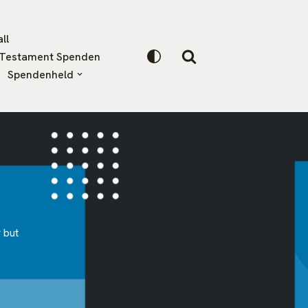
ll
Testament Spenden
Spendenheld
 but