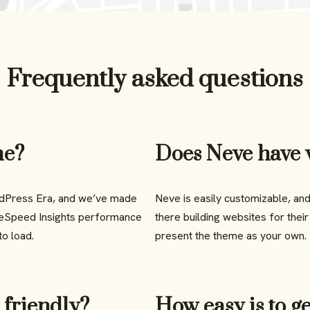
Frequently asked questions
me?
Does Neve have w
rdPress Era, and we’ve made
Neve is easily customizable, an
geSpeed Insights performance
there building websites for thei
to load.
present the theme as your own.
 friendly?
How easy is to ge