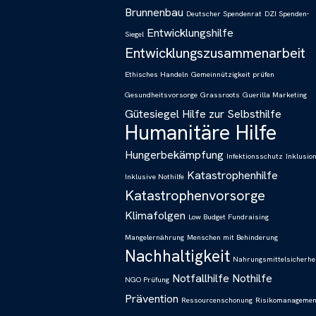
Brunnenbau
Deutscher Spendenrat
DZI Spenden-
Entwicklungshilfe
Siegel
Entwicklungszusammenarbeit
Ethisches Handeln
Gemeinnützigkeit prüfen
Gesundheitsvorsorge
Grassroots
Guerilla Marketing
Gütesiegel
Hilfe zur Selbsthilfe
Humanitäre Hilfe
Hungerbekämpfung
Infektionsschutz
Inklusio
Katastrophenhilfe
Inklusive Nothilfe
Katastrophenvorsorge
Klimafolgen
Low Budget Fundraising
Mangelernährung
Menschen mit Behinderung
Nachhaltigkeit
Nahrungsmittelsicherhe
Notfallhilfe
Nothilfe
NGO Prüfung
Prävention
Ressourcenschonung
Risikomanagemen