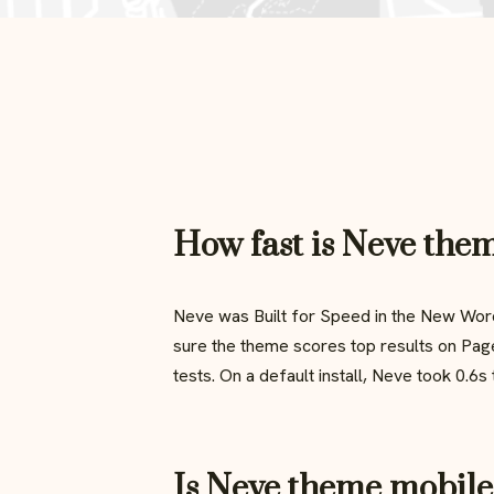
How fast is Neve the
Neve was Built for Speed in the New Wo
sure the theme scores top results on Pa
tests. On a default install, Neve took 0.6s 
Is Neve theme mobile