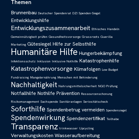
Themen
Brunnenbau
Deutscher Spendenrat
DZI Spenden-Siegel
Entwicklungshilfe
Entwicklungszusammenarbeit
Ethisches Handeln
Gemeinnützigkeit prüfen
Gesundheitsvorsorge
Grassroots
Guerilla
Gütesiegel
Hilfe zur Selbsthilfe
Marketing
Humanitäre Hilfe
Hungerbekämpfung
Katastrophenhilfe
Infektionsschutz
Inklusion
Inklusive Nothilfe
Katastrophenvorsorge
Klimafolgen
Low Budget
Fundraising
Mangelernährung
Menschen mit Behinderung
Nachhaltigkeit
Nahrungsmittelsicherheit
NGO Prüfung
Notfallhilfe
Nothilfe
Prävention
Ressourcenschonung
Risikomanagement
Sachspende
Sanitäranlagen
Seriositätscheck
Soforthilfe
Spendenbetrug vermeiden
Spendensiegel
Spendenwirkung
Spendenzertifikat
Teilhabe
Transparenz
trinkwasser
Upcycling
Verwaltungskosten
Wasseraufbereitung