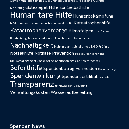
Gemeinnützigkeit prüfen
Gesundheitsvorsorge
Grassroots
Guerilla
Gütesiegel
Hilfe zur Selbsthilfe
Marketing
Humanitäre Hilfe
Hungerbekämpfung
Katastrophenhilfe
Infektionsschutz
Inklusion
Inklusive Nothilfe
Katastrophenvorsorge
Klimafolgen
Low Budget
Fundraising
Mangelernährung
Menschen mit Behinderung
Nachhaltigkeit
Nahrungsmittelsicherheit
NGO Prüfung
Notfallhilfe
Nothilfe
Prävention
Ressourcenschonung
Risikomanagement
Sachspende
Sanitäranlagen
Seriositätscheck
Soforthilfe
Spendenbetrug vermeiden
Spendensiegel
Spendenwirkung
Spendenzertifikat
Teilhabe
Transparenz
trinkwasser
Upcycling
Verwaltungskosten
Wasseraufbereitung
Spenden News