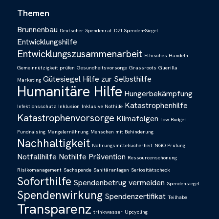
Themen
Brunnenbau
Deutscher Spendenrat
DZI Spenden-Siegel
Entwicklungshilfe
Entwicklungszusammenarbeit
Ethisches Handeln
Gemeinnützigkeit prüfen
Gesundheitsvorsorge
Grassroots
Guerilla
Gütesiegel
Hilfe zur Selbsthilfe
Marketing
Humanitäre Hilfe
Hungerbekämpfung
Katastrophenhilfe
Infektionsschutz
Inklusion
Inklusive Nothilfe
Katastrophenvorsorge
Klimafolgen
Low Budget
Fundraising
Mangelernährung
Menschen mit Behinderung
Nachhaltigkeit
Nahrungsmittelsicherheit
NGO Prüfung
Notfallhilfe
Nothilfe
Prävention
Ressourcenschonung
Risikomanagement
Sachspende
Sanitäranlagen
Seriositätscheck
Soforthilfe
Spendenbetrug vermeiden
Spendensiegel
Spendenwirkung
Spendenzertifikat
Teilhabe
Transparenz
trinkwasser
Upcycling