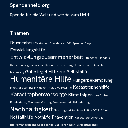
Spendenheld.org
Spende für die Welt und werde zum Held!
Themen
Brunnenbau
Deutscher Spendenrat
DZI Spenden-Siegel
Entwicklungshilfe
Entwicklungszusammenarbeit
Ethisches Handeln
Gemeinnützigkeit prüfen
Gesundheitsvorsorge
Grassroots
Guerilla
Gütesiegel
Hilfe zur Selbsthilfe
Marketing
Humanitäre Hilfe
Hungerbekämpfung
Katastrophenhilfe
Infektionsschutz
Inklusion
Inklusive Nothilfe
Katastrophenvorsorge
Klimafolgen
Low Budget
Fundraising
Mangelernährung
Menschen mit Behinderung
Nachhaltigkeit
Nahrungsmittelsicherheit
NGO Prüfung
Notfallhilfe
Nothilfe
Prävention
Ressourcenschonung
Risikomanagement
Sachspende
Sanitäranlagen
Seriositätscheck