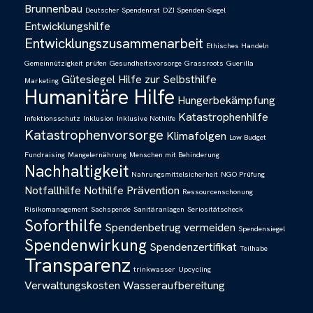
Brunnenbau
Deutscher Spendenrat
DZI Spenden-Siegel
Entwicklungshilfe
Entwicklungszusammenarbeit
Ethisches Handeln
Gemeinnützigkeit prüfen
Gesundheitsvorsorge
Grassroots
Guerilla
Gütesiegel
Hilfe zur Selbsthilfe
Marketing
Humanitäre Hilfe
Hungerbekämpfung
Katastrophenhilfe
Infektionsschutz
Inklusion
Inklusive Nothilfe
Katastrophenvorsorge
Klimafolgen
Low Budget
Fundraising
Mangelernährung
Menschen mit Behinderung
Nachhaltigkeit
Nahrungsmittelsicherheit
NGO Prüfung
Notfallhilfe
Nothilfe
Prävention
Ressourcenschonung
Risikomanagement
Sachspende
Sanitäranlagen
Seriositätscheck
Soforthilfe
Spendenbetrug vermeiden
Spendensiegel
Spendenwirkung
Spendenzertifikat
Teilhabe
Transparenz
trinkwasser
Upcycling
Verwaltungskosten
Wasseraufbereitung