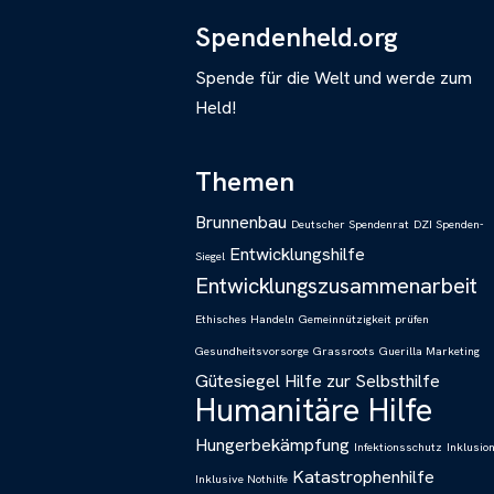
Spendenheld.org
Spende für die Welt und werde zum
Held!
Themen
Brunnenbau
Deutscher Spendenrat
DZI Spenden-
Entwicklungshilfe
Siegel
Entwicklungszusammenarbeit
Ethisches Handeln
Gemeinnützigkeit prüfen
Gesundheitsvorsorge
Grassroots
Guerilla Marketing
Gütesiegel
Hilfe zur Selbsthilfe
Humanitäre Hilfe
Hungerbekämpfung
Infektionsschutz
Inklusio
Katastrophenhilfe
Inklusive Nothilfe