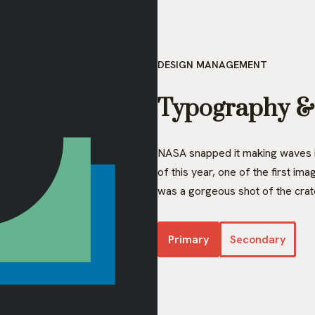
DESIGN MANAGEMENT
Typography & 
NASA snapped it making waves in
of this year, one of the first i
was a gorgeous shot of the crate
Primary
Secondary