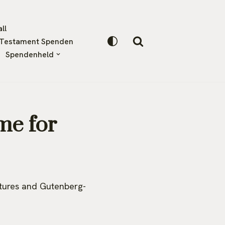
ll
Testament Spenden
Spendenheld
me for
atures and Gutenberg-