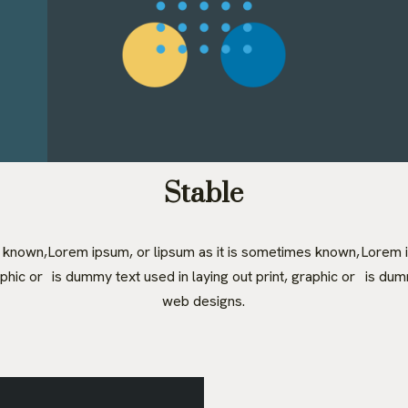
Stable
s known,
Lorem ipsum, or lipsum as it is sometimes known,
Lorem i
aphic or
is dummy text used in laying out print, graphic or
is dumm
web designs.