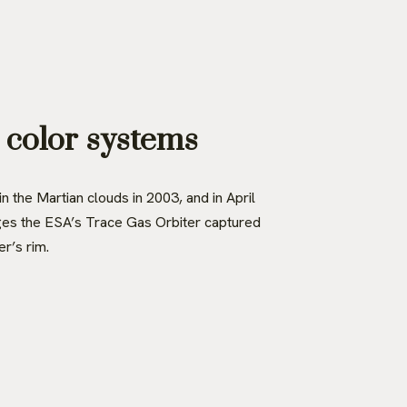
color systems
 the Martian clouds in 2003, and in April
mages the ESA’s Trace Gas Orbiter captured
r’s rim.