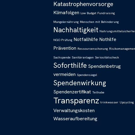
Katastrophenvorsorge
Klimafolgen
Low Budget Fundraising
Mangelernährung
Menschen mit Behinderung
Nachhaltigkeit
Nahrungsmittelsicherhe
Notfallhilfe
Nothilfe
NGO Prüfung
Prävention
Ressourcenschonung
Risikomanagemen
Sachspende
Sanitäranlagen
Seriositätscheck
Soforthilfe
Spendenbetrug
vermeiden
Spendensiegel
Spendenwirkung
Spendenzertifikat
Teilhabe
Transparenz
trinkwasser
Upcycling
Verwaltungskosten
Wasseraufbereitung