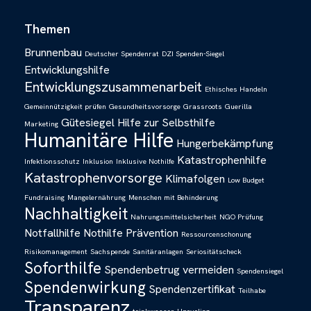
Themen
Brunnenbau
Deutscher Spendenrat
DZI Spenden-Siegel
Entwicklungshilfe
Entwicklungszusammenarbeit
Ethisches Handeln
Gemeinnützigkeit prüfen
Gesundheitsvorsorge
Grassroots
Guerilla
Gütesiegel
Hilfe zur Selbsthilfe
Marketing
Humanitäre Hilfe
Hungerbekämpfung
Katastrophenhilfe
Infektionsschutz
Inklusion
Inklusive Nothilfe
Katastrophenvorsorge
Klimafolgen
Low Budget
Fundraising
Mangelernährung
Menschen mit Behinderung
Nachhaltigkeit
Nahrungsmittelsicherheit
NGO Prüfung
Notfallhilfe
Nothilfe
Prävention
Ressourcenschonung
Risikomanagement
Sachspende
Sanitäranlagen
Seriositätscheck
Soforthilfe
Spendenbetrug vermeiden
Spendensiegel
Spendenwirkung
Spendenzertifikat
Teilhabe
Transparenz