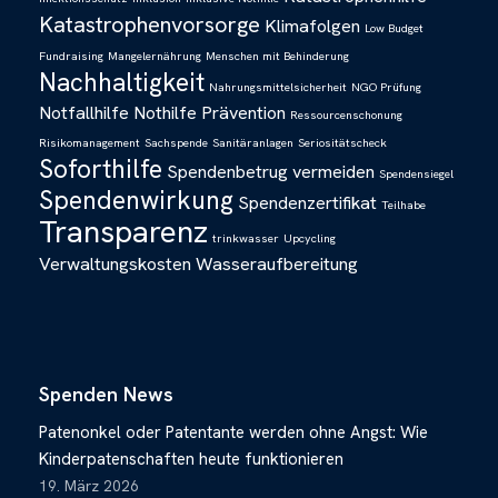
Katastrophenvorsorge
Klimafolgen
Low Budget
Fundraising
Mangelernährung
Menschen mit Behinderung
Nachhaltigkeit
Nahrungsmittelsicherheit
NGO Prüfung
Notfallhilfe
Nothilfe
Prävention
Ressourcenschonung
Risikomanagement
Sachspende
Sanitäranlagen
Seriositätscheck
Soforthilfe
Spendenbetrug vermeiden
Spendensiegel
Spendenwirkung
Spendenzertifikat
Teilhabe
Transparenz
trinkwasser
Upcycling
Verwaltungskosten
Wasseraufbereitung
Spenden News
Patenonkel oder Patentante werden ohne Angst: Wie
Kinderpatenschaften heute funktionieren
19. März 2026