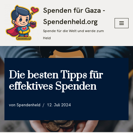
Spenden für Gaza -
Zum
Spendenheld.org
Inhalt
springen
Spende für die Welt und werde zum
Held
Die besten Tipps für
effektives Spenden
von
Spendenheld
12. Juli 2024