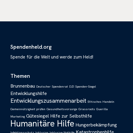
Spendenheld.org
Spende für die Welt und werde zum Held!
Themen
Brunnenbau
Deutscher Spendenrat
DZI Spenden-Siegel
Entwicklungshilfe
Entwicklungszusammenarbeit
Ethisches Handeln
Gemeinnützigkeit prüfen
Gesundheitsvorsorge
Grassroots
Guerilla
Gütesiegel
Hilfe zur Selbsthilfe
Marketing
Humanitäre Hilfe
Hungerbekämpfung
Katastrophenhilfe
Infektionsschutz
Inklusion
Inklusive Nothilfe